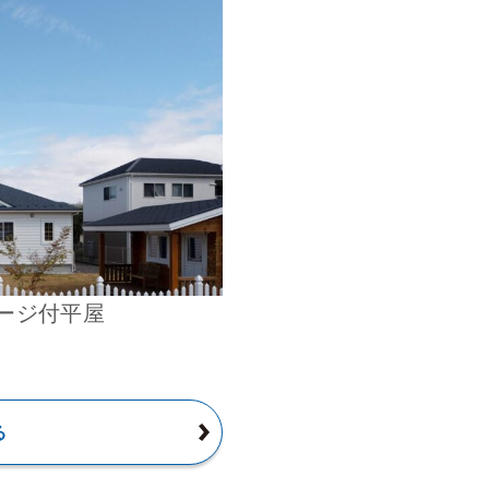
ージ付平屋
る