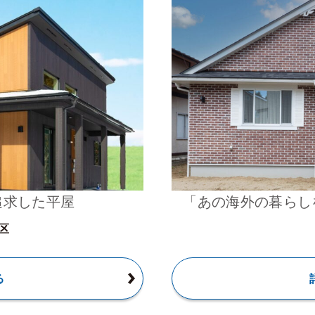
追求した平屋
「あの海外の暮らし
区
る