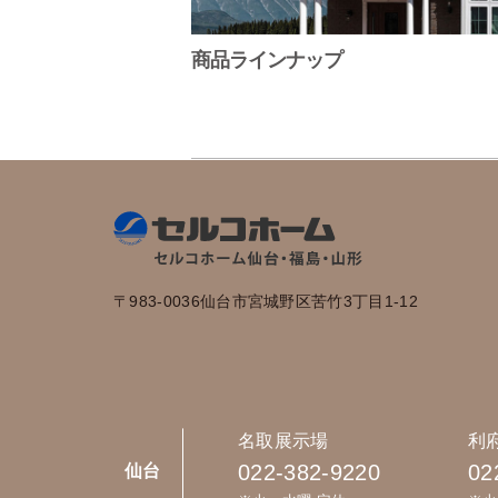
商品ラインナップ
〒983-0036
仙台市宮城野区苦竹3丁目1-12
名取展示場
利
022-382-9220
02
仙台