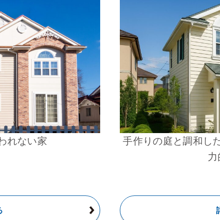
われない家
手作りの庭と調和し
力
る